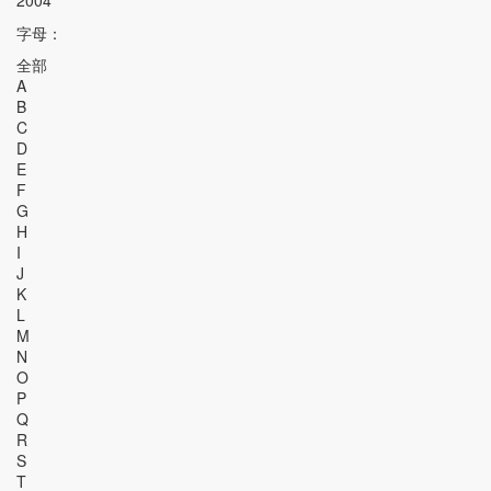
2004
字母：
全部
A
B
C
D
E
F
G
H
I
J
K
L
M
N
O
P
Q
R
S
T