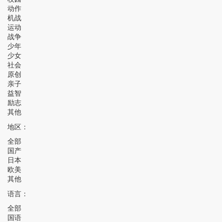
动作
机战
运动
战争
少年
少女
社会
原创
亲子
益智
励志
其他
地区：
全部
国产
日本
欧美
其他
语言：
全部
国语