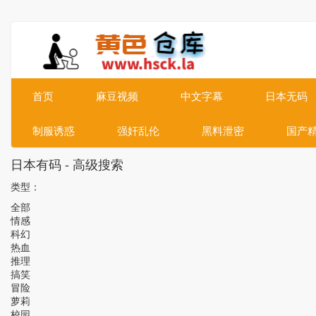
首页
麻豆视频
中文字幕
日本无码
制服诱惑
强奸乱伦
黑料泄密
国产
日本有码 - 高级搜索
类型：
全部
情感
科幻
热血
推理
搞笑
冒险
萝莉
校园