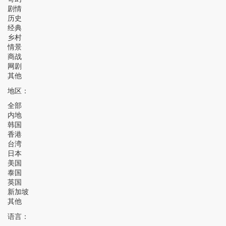
剧情
历史
经典
乡村
情景
商战
网剧
其他
地区：
全部
内地
韩国
香港
台湾
日本
美国
泰国
英国
新加坡
其他
语言：