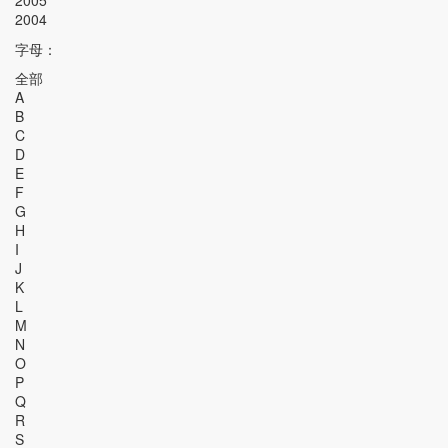
2005
2004
字母：
全部
A
B
C
D
E
F
G
H
I
J
K
L
M
N
O
P
Q
R
S