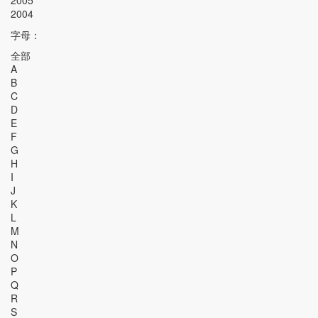
2005
2004
字母：
全部
A
B
C
D
E
F
G
H
I
J
K
L
M
N
O
P
Q
R
S