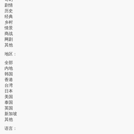
剧情
历史
经典
乡村
情景
商战
网剧
其他
地区：
全部
内地
韩国
香港
台湾
日本
美国
泰国
英国
新加坡
其他
语言：