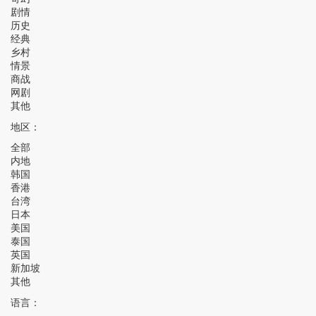
剧情
历史
经典
乡村
情景
商战
网剧
其他
地区：
全部
内地
韩国
香港
台湾
日本
美国
泰国
英国
新加坡
其他
语言：