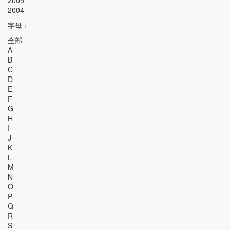
2005
2004
字母：
全部
A
B
C
D
E
F
G
H
I
J
K
L
M
N
O
P
Q
R
S